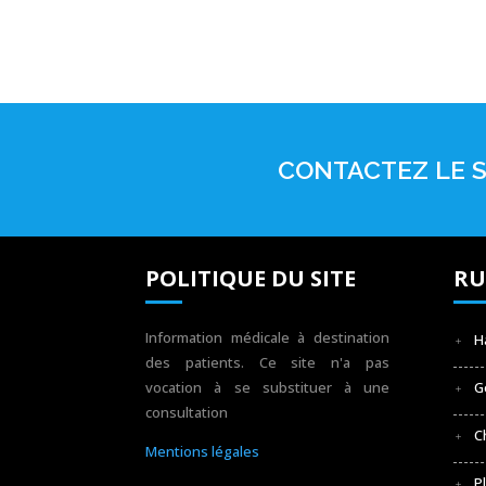
CONTACTEZ LE S
POLITIQUE DU SITE
RU
Information médicale à destination
H
des patients. Ce site n'a pas
vocation à se substituer à une
G
consultation
C
Mentions légales
P