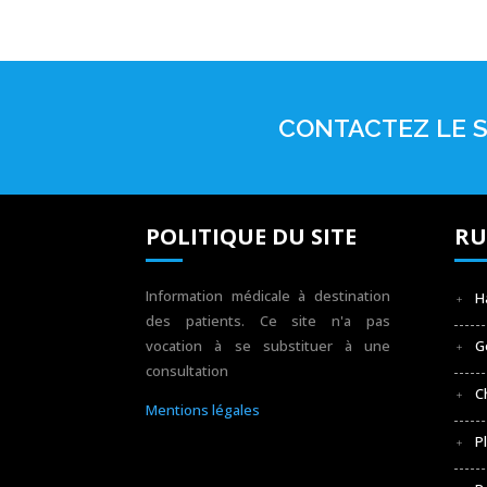
CONTACTEZ LE S
POLITIQUE DU SITE
RU
Information médicale à destination
H
des patients. Ce site n'a pas
vocation à se substituer à une
G
consultation
C
Mentions légales
P