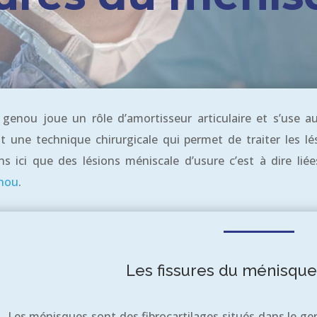
enou joue un rôle d’amortisseur articulaire et s’use au
st une technique chirurgicale qui permet de traiter les lé
s ici que des lésions méniscale d’usure c’est à dire li
nou
.
Les fissures du ménisqu
Les ménisques sont des fibrocartilages situés dans le geno