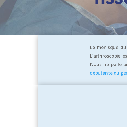
Le ménisque du g
L’arthroscopie e
Nous ne parleron
débutante du ge