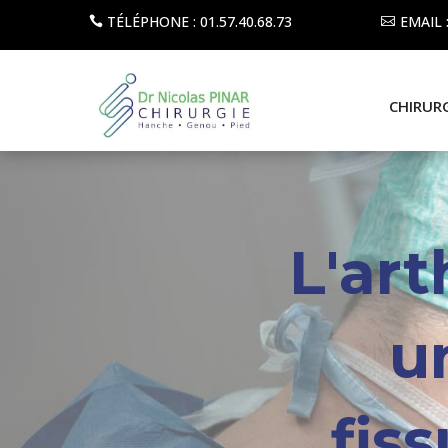
TÉLÉPHONE : 01.57.40.68.73
EMAIL
CHIRUR
L'ar
u
fis