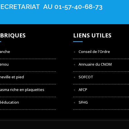
ECRETARIAT AU 01-57-40-68-73
BRIQUES
LIENS UTILES
anche
Conseil de l'Ordre
enou
Annuaire du CNOM
heville et pied
SOFCOT
lasma riche en plaquettes
AFCP
ééducation
SFHG