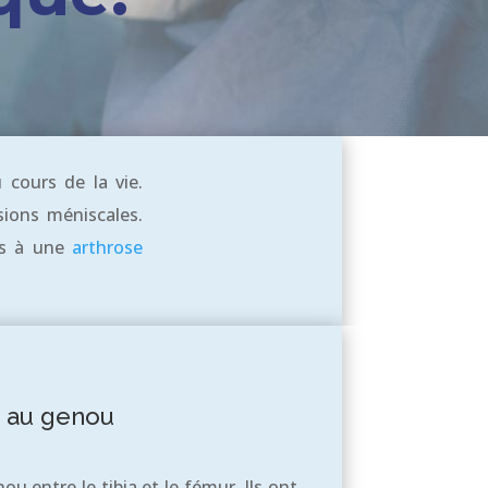
 cours de la vie.
sions méniscales.
ées à une
arthrose
e au genou
u entre le tibia et le fémur. Ils ont