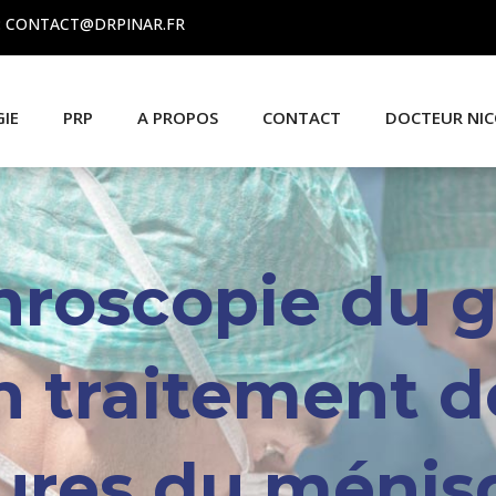
 : CONTACT@DRPINAR.FR
GIE
PRP
A PROPOS
CONTACT
DOCTEUR NIC
throscopie du 
n traitement d
sures du ménis